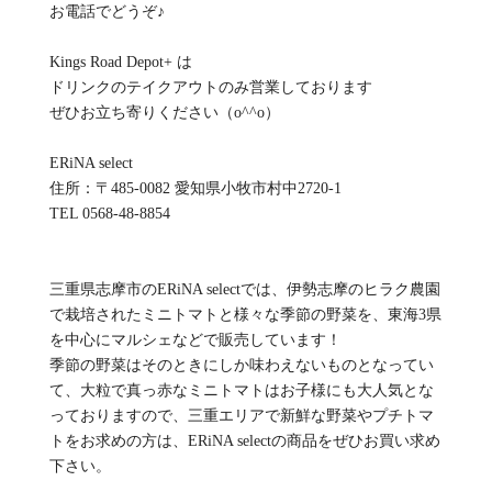
お電話でどうぞ♪
Kings Road Depot+ は
ドリンクのテイクアウトのみ営業しております
ぜひお立ち寄りください（o^^o）
ERiNA select
住所：〒485-0082 愛知県小牧市村中2720-1
TEL 0568-48-8854
三重県志摩市のERiNA selectでは、伊勢志摩のヒラク農園
で栽培されたミニトマトと様々な季節の野菜を、東海3県
を中心にマルシェなどで販売しています！
季節の野菜はそのときにしか味わえないものとなってい
て、大粒で真っ赤なミニトマトはお子様にも大人気とな
っておりますので、三重エリアで新鮮な野菜やプチトマ
トをお求めの方は、ERiNA selectの商品をぜひお買い求め
下さい。