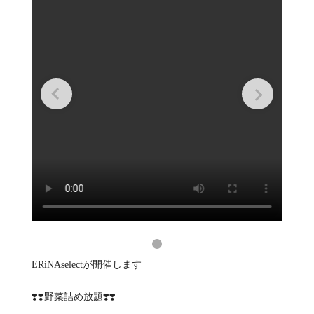
ERiNAselectが開催します
❣️❣️野菜詰め放題❣️❣️