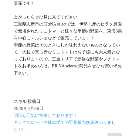
販売です‍♀️
よかったらぜひ見に来てください
三重県志摩市のERiNA selectでは、伊勢志摩のヒラク農園
で栽培されたミニトマトと様々な季節の野菜を、東海3県
を中心にマルシェなどで販売しています！
季節の野菜はそのときにしか味わえないものとなってい
て、大粒で真っ赤なミニトマトはお子様にも大人気とな
っておりますので、三重エリアで新鮮な野菜やプチトマ
トをお求めの方は、ERiNA selectの商品をぜひお買い求め
下さい。
スキル
投稿日
2025年4月26日
明日も元気に営業しております！
キングスロードの駐車場での野菜販売無事終わりまし
た‍♀️✨