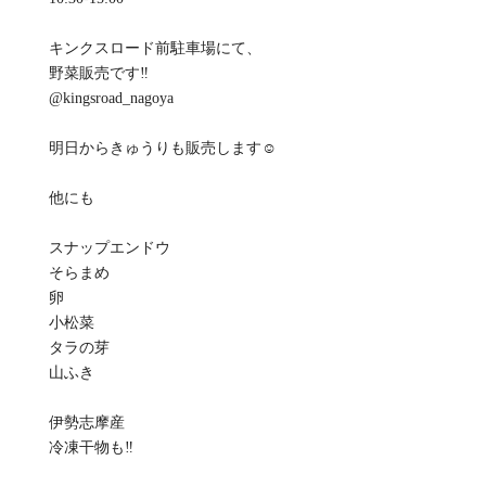
キンクスロード前駐車場にて、
野菜販売です‼️
@kingsroad_nagoya
明日からきゅうりも販売します☺️
他にも
スナップエンドウ
そらまめ
卵
小松菜
タラの芽
山ふき
伊勢志摩産
冷凍干物も‼️