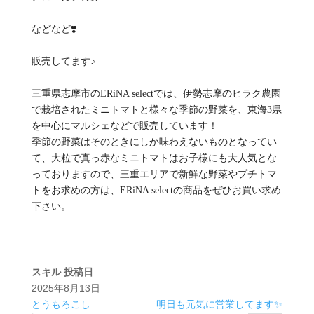
などなど❣️
販売してます♪
三重県志摩市のERiNA selectでは、伊勢志摩のヒラク農園
で栽培されたミニトマトと様々な季節の野菜を、東海3県
を中心にマルシェなどで販売しています！
季節の野菜はそのときにしか味わえないものとなってい
て、大粒で真っ赤なミニトマトはお子様にも大人気とな
っておりますので、三重エリアで新鮮な野菜やプチトマ
トをお求めの方は、ERiNA selectの商品をぜひお買い求め
下さい。
スキル
投稿日
2025年8月13日
とうもろこし
明日も元気に営業してます✨