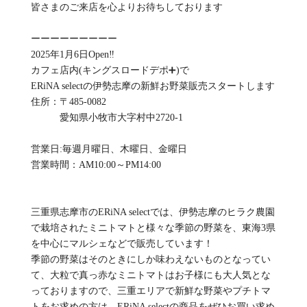
皆さまのご来店を心よりお待ちしております
ーーーーーーーーー
2025年1月6日Open‼️
カフェ店内(キングスロードデポ➕)で
ERiNA selectの伊勢志摩の新鮮お野菜販売スタートします
住所：〒485-0082
愛知県小牧市大字村中2720-1
営業日:毎週月曜日、木曜日、金曜日
営業時間：AM10:00～PM14:00
三重県志摩市のERiNA selectでは、伊勢志摩のヒラク農園
で栽培されたミニトマトと様々な季節の野菜を、東海3県
を中心にマルシェなどで販売しています！
季節の野菜はそのときにしか味わえないものとなってい
て、大粒で真っ赤なミニトマトはお子様にも大人気とな
っておりますので、三重エリアで新鮮な野菜やプチトマ
トをお求めの方は、ERiNA selectの商品をぜひお買い求め