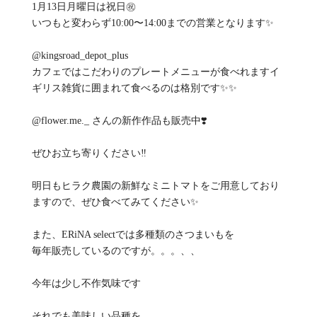
1月13日月曜日は祝日㊗️
いつもと変わらず10:00〜14:00までの営業となります✨
@kingsroad_depot_plus
カフェではこだわりのプレートメニューが食べれますイ
ギリス雑貨に囲まれて食べるのは格別です✨✨
@flower.me._ さんの新作作品も販売中❣️
ぜひお立ち寄りください‼️
明日もヒラク農園の新鮮なミニトマトをご用意しており
ますので、ぜひ食べてみてください✨
また、ERiNA selectでは多種類のさつまいもを
毎年販売しているのですが。。。、、
今年は少し不作気味です
それでも美味しい品種を