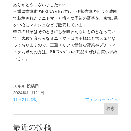
ありがとうございました✨✨
三重県志摩市のERiNA selectでは、伊勢志摩のヒラク農園
で栽培されたミニトマトと様々な季節の野菜を、東海3県
を中心にマルシェなどで販売しています！
季節の野菜はそのときにしか味わえないものとなってい
て、大粒で真っ赤なミニトマトはお子様にも大人気とな
っておりますので、三重エリアで新鮮な野菜やプチトマ
トをお求めの方は、ERiNA selectの商品をぜひお買い求め
下さい。
スキル
投稿日
2024年11月21日
11月21日(木)
フィンガーライム‍
検索
最近の投稿