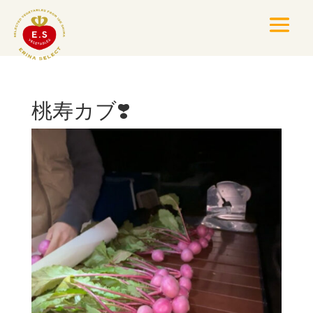
桃寿カブ❣️