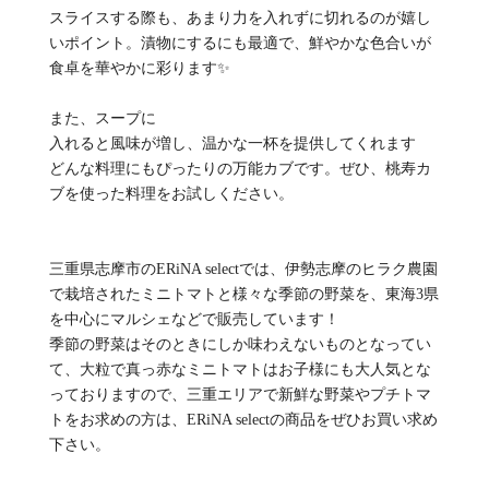
スライスする際も、あまり力を入れずに切れるのが嬉し
いポイント。漬物にするにも最適で、鮮やかな色合いが
食卓を華やかに彩ります✨
また、スープに
入れると風味が増し、温かな一杯を提供してくれます
どんな料理にもぴったりの万能カブです。ぜひ、桃寿カ
ブを使った料理をお試しください。
三重県志摩市のERiNA selectでは、伊勢志摩のヒラク農園
で栽培されたミニトマトと様々な季節の野菜を、東海3県
を中心にマルシェなどで販売しています！
季節の野菜はそのときにしか味わえないものとなってい
て、大粒で真っ赤なミニトマトはお子様にも大人気とな
っておりますので、三重エリアで新鮮な野菜やプチトマ
トをお求めの方は、ERiNA selectの商品をぜひお買い求め
下さい。