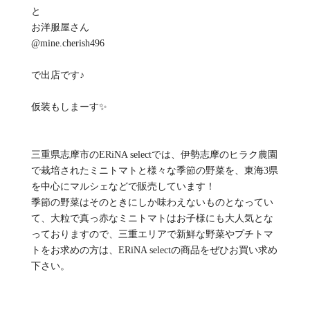
と
お洋服屋さん
@mine.cherish496
で出店です♪
仮装もしまーす✨
三重県志摩市のERiNA selectでは、伊勢志摩のヒラク農園
で栽培されたミニトマトと様々な季節の野菜を、東海3県
を中心にマルシェなどで販売しています！
季節の野菜はそのときにしか味わえないものとなってい
て、大粒で真っ赤なミニトマトはお子様にも大人気とな
っておりますので、三重エリアで新鮮な野菜やプチトマ
トをお求めの方は、ERiNA selectの商品をぜひお買い求め
下さい。