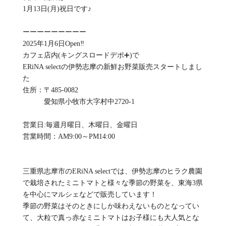
1月13日(月)祝日です♪
ーーーーーーーーー
2025年1月6日Open‼️
カフェ店内(キングスロードデポ➕)で
ERiNA selectの伊勢志摩の新鮮お野菜販売スタートしまし
た
住所：〒485-0082
愛知県小牧市大字村中2720-1
営業日:毎週月曜日、木曜日、金曜日
営業時間：AM9:00～PM14:00
三重県志摩市のERiNA selectでは、伊勢志摩のヒラク農園
で栽培されたミニトマトと様々な季節の野菜を、東海3県
を中心にマルシェなどで販売しています！
季節の野菜はそのときにしか味わえないものとなってい
て、大粒で真っ赤なミニトマトはお子様にも大人気とな