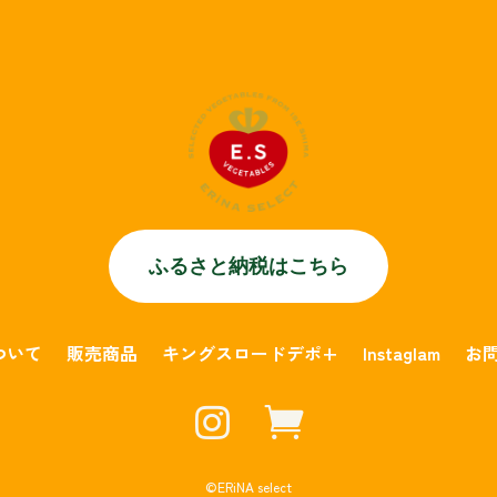
ふるさと納税はこちら
について
販売商品
キングスロードデポ+
Instaglam
お


©︎ERiNA select