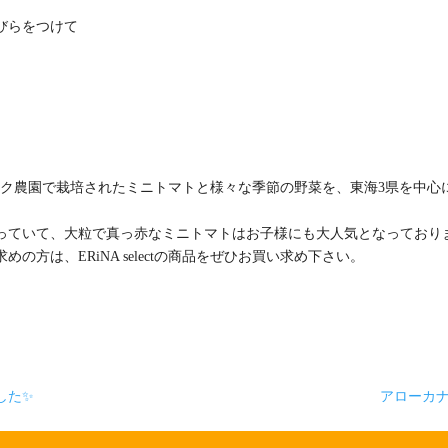
びらをつけて
摩のヒラク農園で栽培されたミニトマトと様々な季節の野菜を、東海3県を中心
っていて、大粒で真っ赤なミニトマトはお子様にも大人気となっており
方は、ERiNA selectの商品をぜひお買い求め下さい。
した✨
アローカ