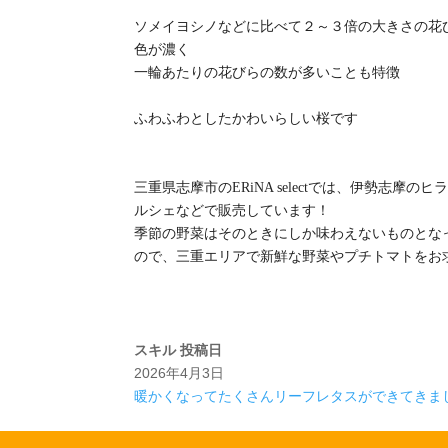
ソメイヨシノなどに比べて２～３倍の大きさの花
色が濃く
一輪あたりの花びらの数が多いことも特徴
ふわふわとしたかわいらしい桜です
三重県志摩市のERiNA selectでは、伊勢志
ルシェなどで販売しています！
季節の野菜はそのときにしか味わえないものとな
ので、三重エリアで新鮮な野菜やプチトマトをお求めの
スキル
投稿日
2026年4月3日
暖かくなってたくさんリーフレタスができてきま