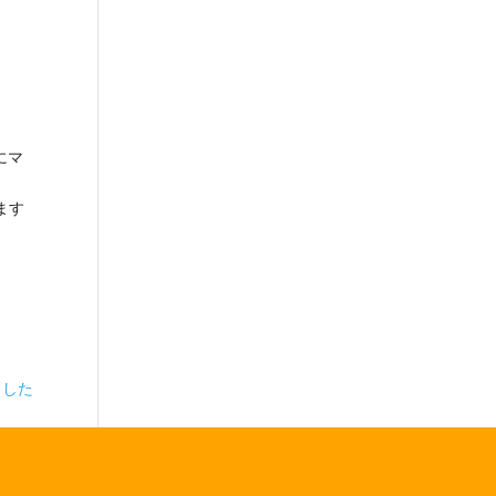
にマ
ます
した‍