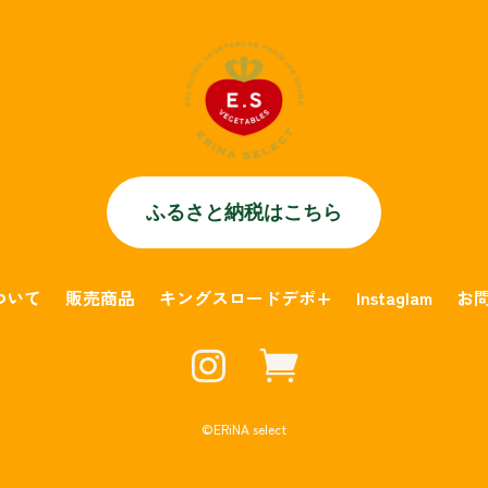
ふるさと納税はこちら
について
販売商品
キングスロードデポ+
Instaglam
お


©︎ERiNA select