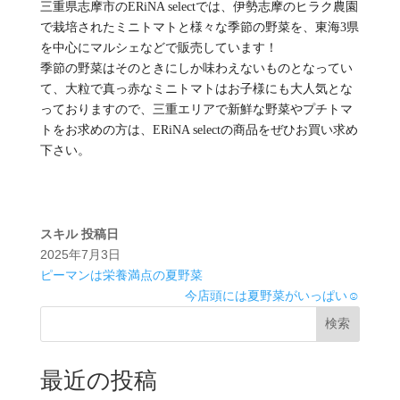
三重県志摩市のERiNA selectでは、伊勢志摩のヒラク農園
で栽培されたミニトマトと様々な季節の野菜を、東海3県
を中心にマルシェなどで販売しています！
季節の野菜はそのときにしか味わえないものとなってい
て、大粒で真っ赤なミニトマトはお子様にも大人気とな
っておりますので、三重エリアで新鮮な野菜やプチトマ
トをお求めの方は、ERiNA selectの商品をぜひお買い求め
下さい。
スキル
投稿日
2025年7月3日
ピーマンは栄養満点の夏野菜
今店頭には夏野菜がいっぱい☺️
検索
最近の投稿