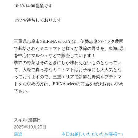
10:30-14:00営業です
ぜひお待ちしております
三重県志摩市のERiNA selectでは、伊勢志摩のヒラク農園
で栽培されたミニトマトと様々な季節の野菜を、東海3県
を中心にマルシェなどで販売しています！
季節の野菜はそのときにしか味わえないものとなってい
て、大粒で真っ赤なミニトマトはお子様にも大人気とな
っておりますので、三重エリアで新鮮な野菜やプチトマ
トをお求めの方は、ERiNA selectの商品をぜひお買い求め
下さい。
スキル
投稿日
2025年10月25日
最近
本日お越しいただいたお客様‍♀️‍♀️