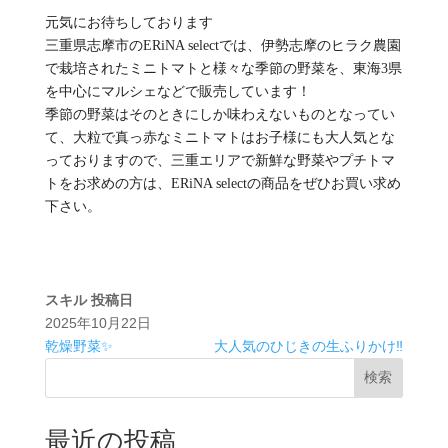
元気にお待ちしております
三重県志摩市のERiNA selectでは、伊勢志摩のヒラク農園
で栽培されたミニトマトと様々な季節の野菜を、東海3県
を中心にマルシェなどで販売しています！
季節の野菜はそのときにしか味わえないものとなってい
て、大粒で真っ赤なミニトマトはお子様にも大人気とな
っておりますので、三重エリアで新鮮な野菜やプチトマ
トをお求めの方は、ERiNA selectの商品をぜひお買い求め
下さい。
スキル
投稿日
2025年10月22日
乾燥野菜✨
大人気のひじきの生ふりかけ‼️
検索
最近の投稿