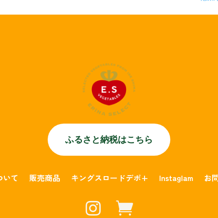
ふるさと納税はこちら
について
販売商品
キングスロードデポ+
Instaglam
お

