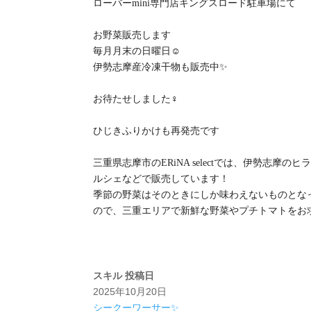
ローバーmini専門店キングスロード駐車場にて
お野菜販売します
毎月月末の日曜日☺️
伊勢志摩産冷凍干物も販売中✨
お待たせしました‍♀️
ひじきふりかけも再発売です
三重県志摩市のERiNA selectでは、伊勢志
ルシェなどで販売しています！
季節の野菜はそのときにしか味わえないものとな
ので、三重エリアで新鮮な野菜やプチトマトをお求めの
スキル
投稿日
2025年10月20日
シークーワーサー✨